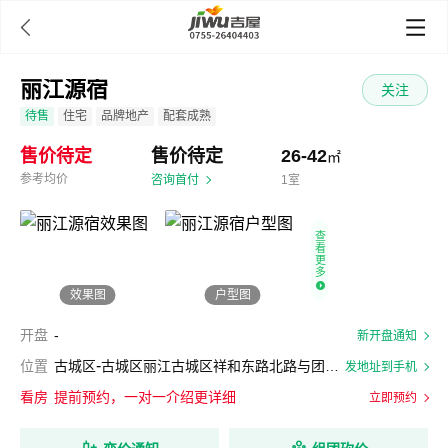

丽江源宿
关注
待售
住宅
品牌地产
配套成熟
售价待定
售价待定
26-42
㎡
参考均价
咨询首付
1室
查
看
更
多
效果图
户型图
开盘
-
新开盘通知
-
位置
古城区
古城区丽江古城区祥和东路北路与团山南路的交汇处
发地址到手机
看房
提前预约，一对一介绍更详细
立即预约