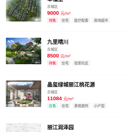
古城区
9000
元/m²
效果图
待售
住宅
医疗配套
商场超市
九里晴川
古城区
8500
元/m²
效果图
待售
住宅
低密社区
晶玺绿城丽江桃花源
古城区
11084
元/m²
效果图
在售
住宅
景观居所
小户型
丽江润泽园