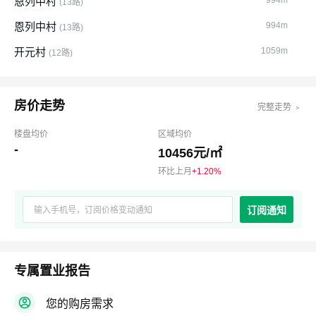
恩列中村
994m
(13路)
恩列中村
994m
(13路)
开元村
1059m
(12路)
房价走势
完整走势 ﹥
楼盘均价
区域均价
-
10456元/㎡
环比上月
+1.20%
订阅通知
专属置业报告
您的购房需求