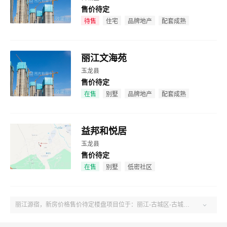
售价待定
效果图
待售
住宅
品牌地产
配套成熟
丽江文海苑
玉龙县
售价待定
效果图
在售
别墅
品牌地产
配套成熟
益邦和悦居
玉龙县
售价待定
效果图
在售
别墅
低密社区
丽江源宿，新房价格售价待定楼盘项目位于：丽江-古城区-古城区丽江古城区祥和东路北路与团山南路的交汇处。户型1室、建面26-42㎡。了解更多楼盘售楼电话、房价、户型、绿化率、周边配套、产权、物业、开发商等丽江源宿楼盘信息，关注吉屋丽江丽江源宿！
