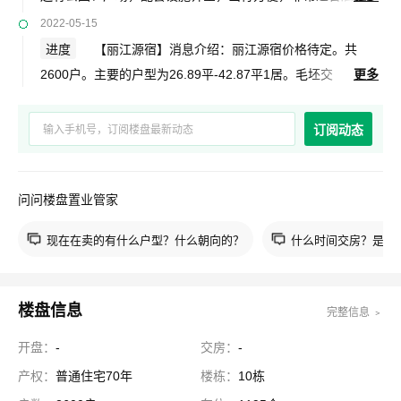
住。丽江源宿地址：丽江古城区祥和东路北路与团山南路的交
2022-05-15
汇处。具体信息请关注吉屋网。
进度
【丽江源宿】消息介绍：丽江源宿价格待定。共
2600户。主要的户型为26.89平-42.87平1居。毛坯交
更多
付。容积率3.5。丽江源宿项目为多层,高层板楼。丽江源宿楼
盘地址：丽江古城区祥和东路北路与团山南路的交汇处。在建
订阅动态
设。绿化率40%。敬请关注。获取更多优惠信息，请订阅楼盘
动态。
问问楼盘置业管家
现在在卖的有什么户型？什么朝向的？
什么时间交房？是现
楼盘信息
完整信息 ﹥
开盘：
-
交房：
-
产权：
普通住宅70年
楼栋：
10栋