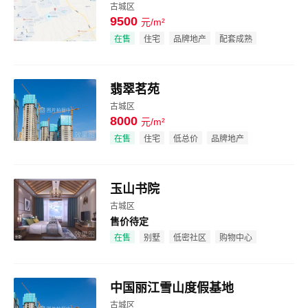
古城区
9500
元/m²
效果图
在售
住宅
品牌地产
配套成熟
翡翠茗苑
古城区
8000
元/m²
效果图
在售
住宅
低总价
品牌地产
玉山书院
古城区
售价待定
效果图
在售
别墅
低密社区
购物中心
中国丽江雪山度假基地
古城区