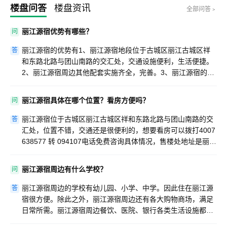
楼盘问答
楼盘资讯
全部问答﹥
丽江源宿优势有哪些？
问
丽江源宿的优势有1、丽江源宿地段位于古城区丽江古城区祥
答
和东路北路与团山南路的交汇处，交通设施便利，生活便捷。
2、丽江源宿周边其他配套实施齐全，完善。3、丽江源宿的户
型设计有特色，设计合理，采光面积大。4、丽江源宿地处位
置优越，升值潜力大。5、励志物业提供的物业管理合理，安
丽江源宿具体在哪个位置？看房方便吗？
问
全等。
丽江源宿位于古城区丽江古城区祥和东路北路与团山南路的交
答
汇处，位置不错，交通还是很便利的，想要看房可以拨打4007
638577 转 094107电话免费咨询具体情况，售楼处地址是丽江
古城区五一街兴仁上段36号北门里项目3栋。
丽江源宿周边有什么学校？
问
丽江源宿周边的学校有幼儿园、小学、中学。因此住在丽江源
答
宿很方便。除此之外，丽江源宿周边还有各大购物商场，满足
日常所需。丽江源宿周边餐饮、医院、银行各类生活设施都齐
全，很适宜居住。