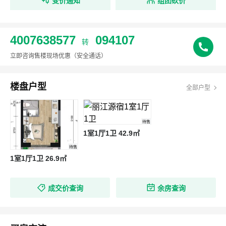
变价通知
组团砍价
4007638577
094107
转
立即咨询售楼现场优惠
（安全通话）
楼盘户型
全部户型
待售
1室1厅1卫 42.9㎡
待售
1室1厅1卫 26.9㎡
成交价查询
余房查询