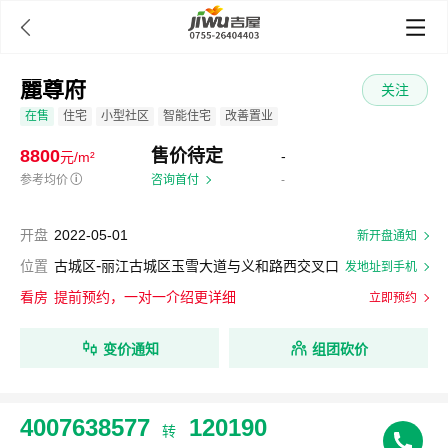

麗尊府
关注
在售
住宅
小型社区
智能住宅
改善置业
8800
售价待定
-
元/m²
参考均价
ⓘ
咨询首付
-
开盘
2022-05-01
新开盘通知
-
位置
古城区
丽江古城区玉雪大道与义和路西交叉口
发地址到手机
看房
提前预约，一对一介绍更详细
立即预约
变价通知
组团砍价
4007638577
120190
转