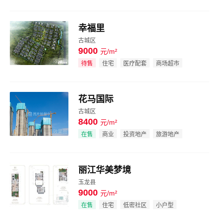
幸福里
古城区
9000
元/m²
效果图
待售
住宅
医疗配套
商场超市
花马国际
古城区
8400
元/m²
效果图
在售
商业
投资地产
旅游地产
丽江华美梦境
玉龙县
9000
元/m²
效果图
在售
住宅
低密社区
小户型