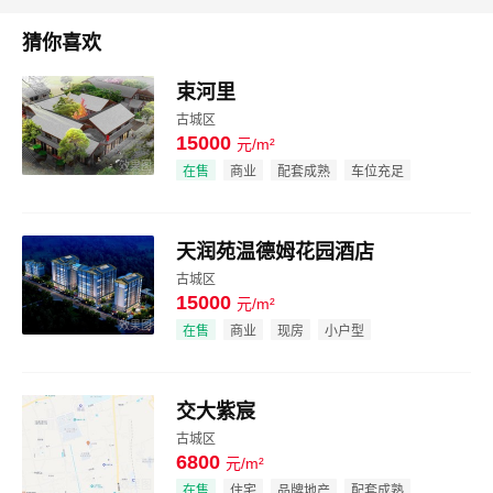
猜你喜欢
束河里
古城区
15000
元/m²
效果图
在售
商业
配套成熟
车位充足
天润苑温德姆花园酒店
古城区
15000
元/m²
效果图
在售
商业
现房
小户型
交大紫宸
古城区
6800
元/m²
效果图
在售
住宅
品牌地产
配套成熟