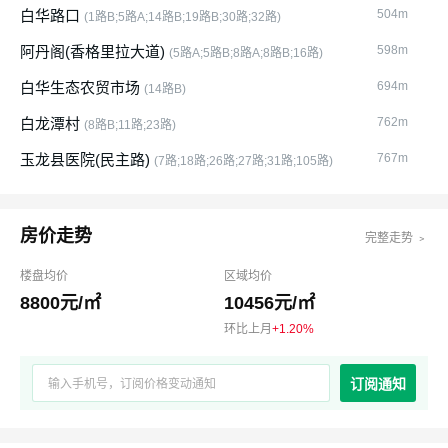
白华路口
504m
(1路B;5路A;14路B;19路B;30路;32路)
阿丹阁(香格里拉大道)
598m
(5路A;5路B;8路A;8路B;16路)
白华生态农贸市场
694m
(14路B)
白龙潭村
762m
(8路B;11路;23路)
玉龙县医院(民主路)
767m
(7路;18路;26路;27路;31路;105路)
房价走势
完整走势 ﹥
楼盘均价
区域均价
8800元/㎡
10456元/㎡
环比上月
+1.20%
订阅通知