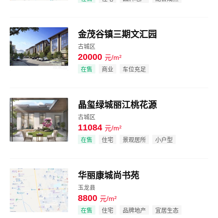
金茂谷镇三期文汇园
古城区
20000
元/m²
效果图
在售
商业
车位充足
晶玺绿城丽江桃花源
古城区
11084
元/m²
效果图
在售
住宅
景观居所
小户型
华丽康城尚书苑
玉龙县
8800
元/m²
效果图
在售
住宅
品牌地产
宜居生态