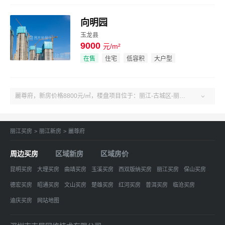
向明园
玉龙县
9000
元/m²
效果图
在售
住宅
低容积
大户型
麗尊府，新房价格8800元/㎡，楼盘项目位于：丽江-古城区-丽江古城区玉雪大道与义和路西交叉口。了解更多楼盘售楼电话、房价、户型、绿化率、周边配套、产权、物业、开发商等麗尊府楼盘信息，关注吉屋丽江麗尊府！

丽江买房
>
丽江新房
>
麗尊府
周边买房
区域新房
区域房价
昆明买房
大理买房
曲靖买房
玉溪买房
西双版纳买房
丽江买房
保山买房
德宏买房
昭通买房
文山买房
楚雄买房
红河买房
普洱买房
临沧买房
迪庆买房
网站地图