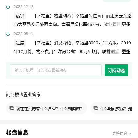
2022-12-18
热销
【幸福里】楼盘动态：幸福里的位置在丽江庆云东路
与大丽路交汇处西南向。幸福里绿化率45.0%，物业管理
更多
严格，配套设施齐全，交通购物便利，小区环境优美。具体信
2022-05-11
息请关注吉屋网。
进度
【幸福里】消息介绍：幸福里8000元/平方米。2019
年12月份。物业费用：洋房公寓1.00元/㎡月，联排别墅
更多
1.20元/㎡月。毛坯交房。共1249户。幸福里项目为低层,多
层。容积率0.8。正在销售户型有：42.1平-212.9平1居-6居。
订阅动态
幸福里楼盘地址：丽江庆云东路与大丽路交汇处西南向。敬请
关注。具体信息以售楼处为准。
问问楼盘置业管家
现在在卖的有什么户型？什么朝向的？
什么时间交房？是现
楼盘信息
完整信息 ﹥