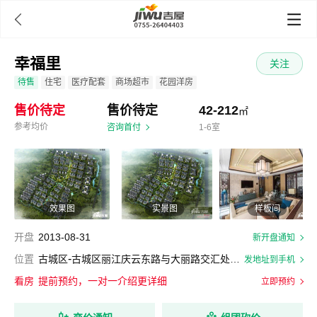

幸福里
关注
待售
住宅
医疗配套
商场超市
花园洋房
售价待定
售价待定
42-212
㎡
参考均价
咨询首付
1-6室
效果图
实景图
样板间
开盘
2013-08-31
新开盘通知
-
位置
古城区
古城区丽江庆云东路与大丽路交汇处西南向
发地址到手机
看房
提前预约，一对一介绍更详细
立即预约