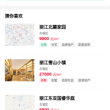
猜你喜欢
丽江北麓家园
古城区
9800
元/m²
效果图
在售
住宅
品牌地产
配套成熟
丽江雪山小镇
古城区
27000
元/m²
效果图
待售
别墅
低密社区
旅游地产
丽江东亚国睿华庭
古城区
6800