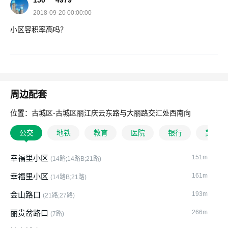
150****4979
2018-09-20 00:00:00
小区容积率高吗？
周边配套
位置：古城区-古城区丽江庆云东路与大丽路交汇处西南向
公交
地铁
教育
医院
银行
美食
幸福里小区
151m
(14路;14路B;21路)
幸福里小区
161m
(14路B;21路)
金山路口
193m
(21路;27路)
丽贵岔路口
266m
(7路)