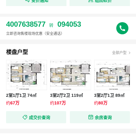
变价通知
组团砍价
4007638577
094053
转
立即咨询售楼现场优惠
（安全通话）
楼盘户型
全部户型
2室1厅1卫 74㎡
3室2厅2卫 119㎡
3室2厅1卫 89㎡
约
67万
约
107万
约
80万
成交价查询
余房查询