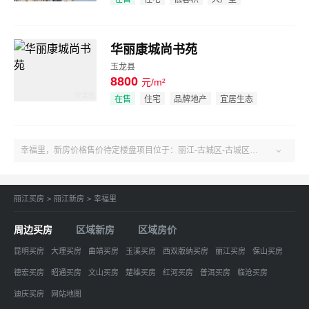
华丽康城尚书苑
玉龙县
8800
元/m²
效果图
在售
住宅
品牌地产
宜居生态
幸福里，新房价格售价待定楼盘项目位于：丽江-古城区-古城区丽江庆云东路与大丽路交汇处西南向。户型1-6室、建面42-212㎡。了解更多楼盘售楼电话、房价、户型、绿化率、周边配套、产权、物业、开发商等幸福里楼盘信息，关注吉屋丽江幸福里！

丽江买房
>
丽江新房
>
幸福里
周边买房
区域新房
区域房价
昆明买房
大理买房
曲靖买房
玉溪买房
西双版纳买房
丽江买房
保山买房
德宏买房
昭通买房
文山买房
楚雄买房
红河买房
普洱买房
临沧买房
迪庆买房
网站地图