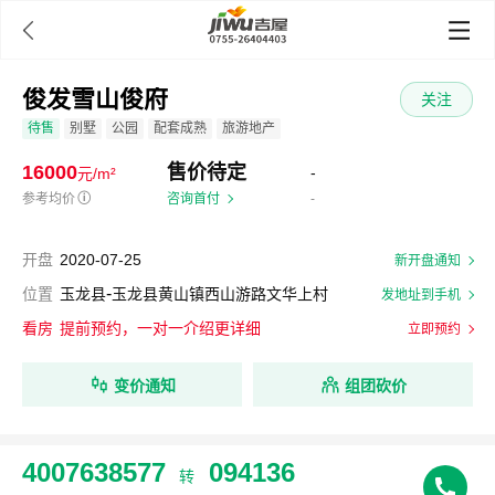

俊发雪山俊府
关注
待售
别墅
公园
配套成熟
旅游地产
16000
售价待定
-
元/m²
参考均价
ⓘ
咨询首付
-
开盘
2020-07-25
新开盘通知
-
位置
玉龙县
玉龙县黄山镇西山游路文华上村
发地址到手机
看房
提前预约，一对一介绍更详细
立即预约
变价通知
组团砍价
4007638577
094136
转