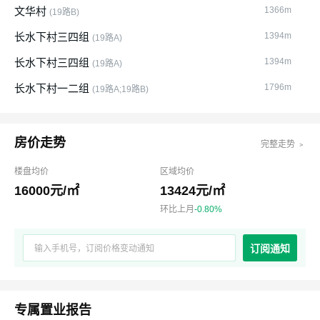
文华村
1366m
(19路B)
长水下村三四组
1394m
(19路A)
长水下村三四组
1394m
(19路A)
长水下村一二组
1796m
(19路A;19路B)
房价走势
完整走势 ﹥
楼盘均价
区域均价
16000元/㎡
13424元/㎡
环比上月
-0.80%
订阅通知
专属置业报告