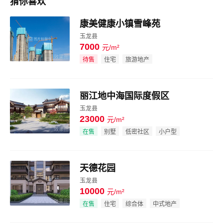
猜你喜欢
康美健康小镇雪峰苑
玉龙县
7000
元/m²
效果图
待售
住宅
旅游地产
丽江地中海国际度假区
玉龙县
23000
元/m²
效果图
在售
别墅
低密社区
小户型
天德花园
玉龙县
10000
元/m²
效果图
在售
住宅
综合体
中式地产