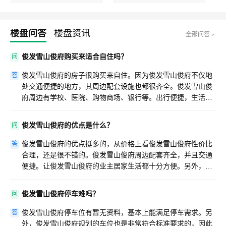
楼盘问答
楼盘资讯
全部问答﹥
俊发雪山俊府购买来适合自住吗？
问
俊发雪山俊府的房子很购买来自住。因为俊发雪山俊府不仅地
答
处交通便捷的地方，其周边配套设施也都很齐全。俊发雪山俊
府周边有学校、医院、购物商场、银行等。出行便捷，生活也
便利。因此俊发雪山俊府购买来是很适合自住的。
俊发雪山俊府的优点是什么？
问
俊发雪山俊府的优点挺多的，从价格上看俊发雪山俊府性价比
答
合理，还是很不错的。俊发雪山俊府周边配套齐全，并且交通
便捷。让俊发雪山俊府的业主居家生活都十分方便。另外，俊
发雪山俊府以人为本的设计理念，也让俊发雪山俊府变成一个
十分适宜居住的好楼盘。
俊发雪山俊府停车难吗？
问
俊发雪山俊府停车位有暂无资料，基本上能满足停车需求。另
答
外，俊发雪山俊府规划的车位也是非常符合标准要求的，因此