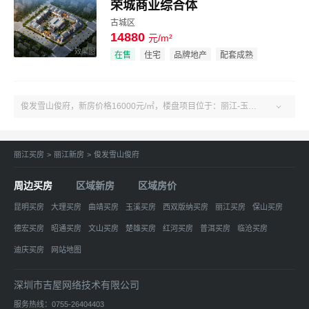
荣城商业综合体
古城区
14880
元/m²
效果图
在售
住宅
品牌地产
配套成熟
俊发雪山俊府，新房价格16000元/㎡，楼盘项目位于：丽江-玉龙县-玉龙县黄山镇西山游路文华上村。了解更多楼盘售楼电话、房价、户型、绿化率、周边配套、产权、物业、开发商等俊发雪山俊府楼盘信息，关注吉屋丽江俊发雪山俊府！

丽江买房
>
丽江新房
>
俊发雪山俊府
周边买房
区域新房
区域房价
昆明买房
大理买房
曲靖买房
玉溪买房
西双版纳买房
丽江买房
保山买房
德宏买房
昭通买房
文山买房
楚雄买房
红河买房
普洱买房
临沧买房
迪庆买房
网站地图
深圳市吉屋网络技术有限公司
服务热线：0755-26404403