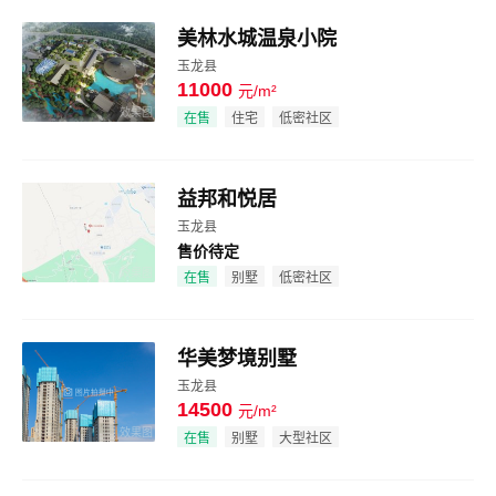
美林水城温泉小院
玉龙县
11000
元/m²
效果图
在售
住宅
低密社区
益邦和悦居
玉龙县
售价待定
效果图
在售
别墅
低密社区
华美梦境别墅
玉龙县
14500
元/m²
效果图
在售
别墅
大型社区