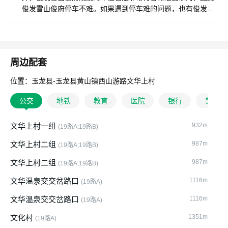
俊发雪山俊府停车不难。如果遇到停车难的问题，也有俊发雪
山俊府的物业快速协调。
周边配套
位置：玉龙县-玉龙县黄山镇西山游路文华上村
公交
地铁
教育
医院
银行
美食
文华上村一组
932m
(19路A;19路B)
文华上村二组
987m
(19路A;19路B)
文华上村二组
987m
(19路A;19路B)
文华温泉交交岔路口
1116m
(19路A)
文华温泉交交岔路口
1116m
(19路A)
文化村
1351m
(19路A)