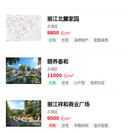
丽江北麓家园
古城区
9800
元/m²
效果图
在售
住宅
品牌地产
配套成熟
颐养泰和
古城区
11000
元/m²
效果图
在售
住宅
小户型
低密社区
丽江祥和商业广场
古城区
9500
元/m²
效果图
待售
住宅
早教机构
医疗配套