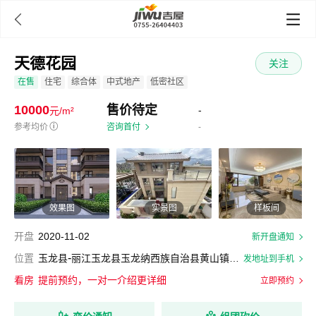

天德花园
关注
在售
住宅
综合体
中式地产
低密社区
10000
售价待定
-
元/m²
参考均价
ⓘ
咨询首付
-
效果图
实景图
样板间
开盘
2020-11-02
新开盘通知
-
位置
玉龙县
丽江玉龙县玉龙纳西族自治县黄山镇嘉乐路嘉乐村91号
发地址到手机
看房
提前预约，一对一介绍更详细
立即预约