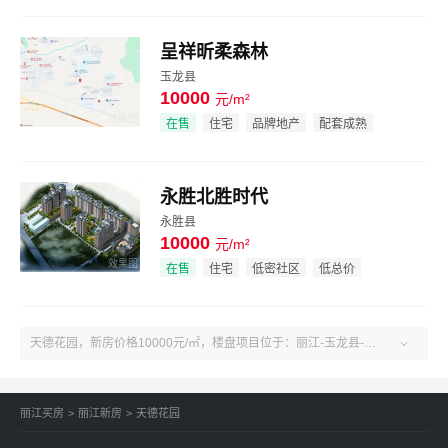
呈祥昕柔森林
玉龙县
10000
元/m²
效果图
在售
住宅
品牌地产
配套成熟
永胜北胜时代
永胜县
10000
元/m²
效果图
在售
住宅
低密社区
低总价
天德花园，新房价格10000元/㎡，楼盘项目位于：丽江-玉龙县-丽江玉龙县玉龙纳西族自治县黄山镇嘉乐路嘉乐村91号。了解更多楼盘售楼电话、房价、户型、绿化率、周边配套、产权、物业、开发商等天德花园楼盘信息，关注吉屋丽江天德花园！

丽江买房
>
丽江新房
>
天德花园