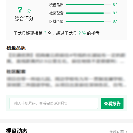
8.*
楼盘品质
?
分
8.*
社区配套
综合评分
8.*
区域价值
?
? %
玉龙县好评榜第
名，超过玉龙县
的楼盘
查看报告
楼盘动态
全部动态