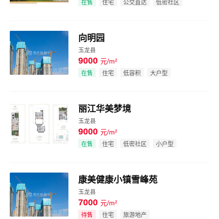
在售
住宅
公交直达
低密社区
向明园
玉龙县
9000
元/m²
效果图
在售
住宅
低容积
大户型
丽江华美梦境
玉龙县
9000
元/m²
效果图
在售
住宅
低密社区
小户型
康美健康小镇雪峰苑
玉龙县
7000
元/m²
效果图
待售
住宅
旅游地产