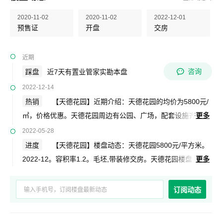
2020-11-02
2020-11-02
2022-12-01
预售证
开盘
交房
近期
咨询
踩盘
近7天有置业管家实勘本盘
2022-12-14
热销
【天德花园】近期介绍：天德花园的均价为5800元/
㎡，价格优惠。天德花园周边有公园、广场，配套设施齐
更多
全，出行方便，非常适合居住。天德花园地址：玉龙纳西族自
2022-05-28
治县黄山镇文华居委会庆云西路。获取更多优惠信息，请订阅
进度
【天德花园】楼盘动态：天德花园5800元/平方米。
楼盘动态。
2022-12。容积率1.2。毛坯,带装修交房。天德花园楼盘
更多
地址：玉龙纳西族自治县黄山镇文华居委会庆云西路。天德花
园绿化率35%。项目规划建设470户。天德花园项目为低层。
订阅动态
敬请关注。了解项目更多信息请拨打400电话免费咨询。