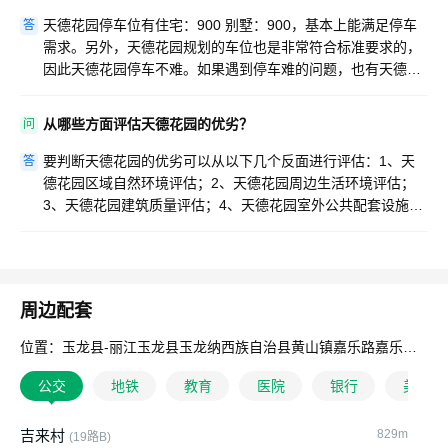
天德花园停车位有住宅：900 别墅：900，基本上能满足停车
答
需求。另外，天德花园规划的车位也是非常符合标准要求的，
因此天德花园停车不难。如果遇到停车难的问题，也有天德花
园的物业快速协调。
从哪些方面评估天德花园的优劣？
问
要判断天德花园的优劣可以从以下几个反面进行评估：1、天
答
德花园区域自然环境评估；2、天德花园周边生活环境评估；
3、天德花园建筑质量评估；4、天德花园室外公共配套设施、
设备、场所等评估；5、天德花园室内配套设施、设备评估；
6、天德花园物业管理服务质量评估。
周边配套
位置：玉龙县-丽江玉龙县玉龙纳西族自治县黄山镇嘉乐路嘉乐村91号
公交
地铁
教育
医院
银行
美食
吉来村
829m
(19路B)